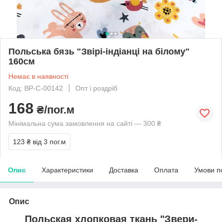
Польська бязь "Звірі-індіанці на білому"
160см
Немає в наявності
Код: BP-C-00142
Опт і роздріб
168
₴/пог.м
Мінімальна сума замовлення на сайті — 300 ₴
123 ₴
від 3 пог.м
Опис
Характеристики
Доставка
Оплата
Умови п
Опис
Польская хлопковая ткань "Звери-