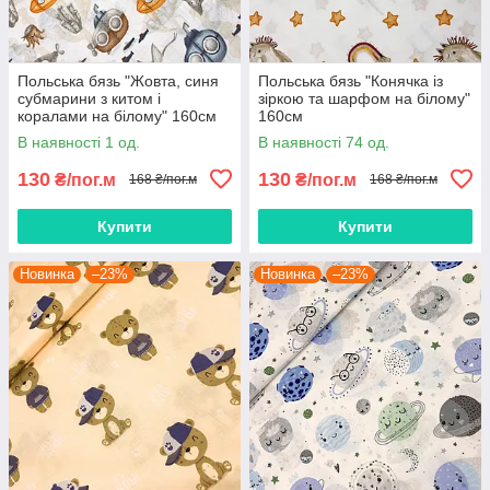
Польська бязь "Жовта, синя
Польська бязь "Конячка із
субмарини з китом і
зіркою та шарфом на білому"
коралами на білому" 160см
160см
В наявності 1 од.
В наявності 74 од.
130
130
₴/пог.м
₴/пог.м
168 ₴/пог.м
168 ₴/пог.м
Купити
Купити
Новинка
–23%
Новинка
–23%