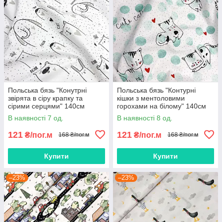
Польська бязь "Конутрні
Польська бязь "Контурні
звірята в сіру крапку та
кішки з ментоловими
сірими серцями" 140см
горохами на білому" 140см
В наявності 7 од.
В наявності 8 од.
121
121
₴/пог.м
₴/пог.м
168 ₴/пог.м
168 ₴/пог.м
Купити
Купити
–23%
–23%