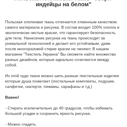
индейцы на белом"
Польская хлопковая ткань отличается отменным качеством
самого материала и рисунка. В состав входит 100% хлопок и
экологически чистые краски, что гарантирует безопасность
для тела. Нанесение рисунка на ткань происходит за
уникальной технологией и делает его устойчивым, даже
после многоразовой стирке краски не линяют. В нашем
магазине "Текстиль Украина" Вы сможете найти множество
разных дизайнов, которые идеально сочетаются между
собой.
Из этой чудо ткани можно шить разные текстильные изделия
которые душа пожелает (постельные комплекты, подушки,
салфетки, скатерти, пижамы, сарафаны и т.д.)
Важно!
- Стирать исключительно до 40 градусов, чтобы избежать
большой усадки и сохранить яркость рисунка.
- Можно гладить.