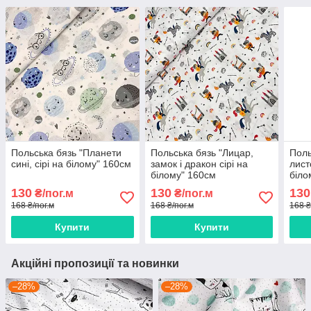
Польська бязь "Планети
Польська бязь "Лицар,
Поль
сині, сірі на білому" 160см
замок і дракон сірі на
лист
білому" 160см
біло
130
130
130
₴/пог.м
₴/пог.м
168 ₴/пог.м
168 ₴/пог.м
168 ₴
Купити
Купити
Акційні пропозиції та новинки
–28%
–28%