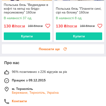
Польська бязь "Ведмедики в
кофті та кепці на блідо-
Польська бязь "Планети сині,
персиковому" 160см
сірі на білому" 160см
В наявності 37 од.
В наявності 8 од.
130
130
₴/пог.м
₴/пог.м
168 ₴/пог.м
168 ₴/пог.м
Купити
Купити
Показати ще
Про нас
96% позитивних з 226 відгуків за рік
Працює з 09.12.2015
м. Тернопіль
Бережани, Тернопіль, Україна
Контакти