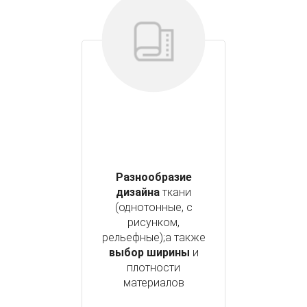
Разнообразие
дизайна
ткани
(однотонные, с
рисунком,
рельефные);а также
выбор ширины
и
плотности
материалов