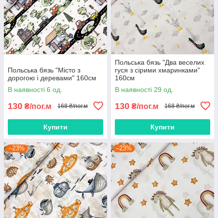
Польська бязь "Два веселих
Польська бязь "Місто з
гуся з сірими хмаринками"
дорогою і деревами" 160см
160см
В наявності 6 од.
В наявності 29 од.
130
130
₴/пог.м
₴/пог.м
168 ₴/пог.м
168 ₴/пог.м
Купити
Купити
–23%
–23%