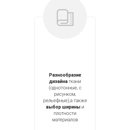
Разнообразие
дизайна
ткани
(однотонные, с
рисунком,
рельефные);а также
выбор ширины
и
плотности
материалов