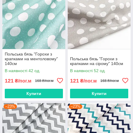
Польська бязь "Горохи з
крапками на ментоловому"
Польська бязь "Горохи з
140см
крапками на сірому" 140см
В наявності 42 од.
В наявності 52 од.
121
121
₴/пог.м
₴/пог.м
168 ₴/пог.м
168 ₴/пог.м
Купити
Купити
–23%
–23%