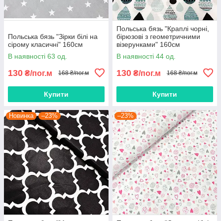
Польська бязь "Краплі чорні,
Польська бязь "Зірки білі на
бірюзові з геометричними
сірому класичні" 160см
візерунками" 160см
В наявності 63 од.
В наявності 44 од.
130
130
₴/пог.м
₴/пог.м
168 ₴/пог.м
168 ₴/пог.м
Купити
Купити
Новинка
–23%
–23%