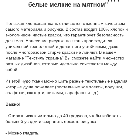
белые мелкие на мятном"
Польская хлопковая ткань отличается отменным качеством
самого материала и рисунка. В состав входит 100% хлопок и
экологически чистые краски, что гарантирует безопасность
для тела. Нанесение рисунка на ткань происходит за
уникальной технологией и делает его устойчивым, даже
после многоразовой стирке краски не линяют. В нашем
магазине "Текстиль Украина" Вы сможете найти множество
разных дизайнов, которые идеально сочетаются между
собой.
Из этой чудо ткани можно шить разные текстильные изделия
которые душа пожелает (постельные комплекты, подушки,
салфетки, скатерти, пижамы, сарафаны и т.д.)
Важно!
- Стирать исключительно до 40 градусов, чтобы избежать
большой усадки и сохранить яркость рисунка.
- Можно гладить.