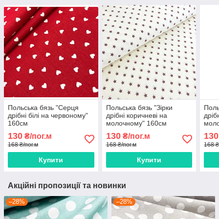
Польська бязь "Серця
Польська бязь "Зірки
Поль
дрібні білі на червоному"
дрібні коричневі на
дріб
160см
молочному" 160см
мол
130
130
130
₴/пог.м
₴/пог.м
168 ₴/пог.м
168 ₴/пог.м
168 ₴
Купити
Купити
Акційні пропозиції та новинки
–28%
–28%