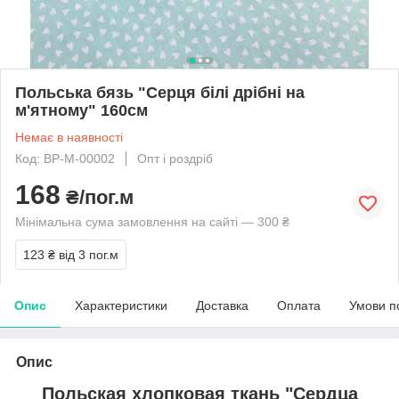
Польська бязь "Серця білі дрібні на
м'ятному" 160см
Немає в наявності
Код: BP-M-00002
Опт і роздріб
168
₴/пог.м
Мінімальна сума замовлення на сайті — 300 ₴
123 ₴
від 3 пог.м
Опис
Характеристики
Доставка
Оплата
Умови п
Опис
Польская хлопковая ткань "Cердца