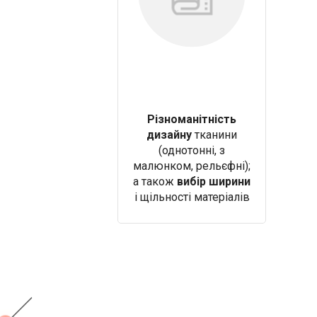
Різноманітність
дизайну
тканини
(однотонні, з
малюнком, рельєфні);
а також
вибір ширини
і щільності матеріалів