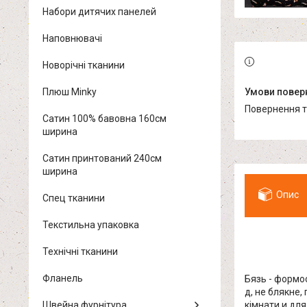
Набори дитячих панелей
Наповнювачі
Новорічні тканини
Плюш Minky
повернення 
Сатин 100% бавовна 160см
ширина
Сатин принтований 240см
ширина
Опис
Спец тканини
Текстильна упаковка
Технічні тканини
Фланель
Бязь - формос
д, не блякне
Швейна фурнітура
кімнати и для