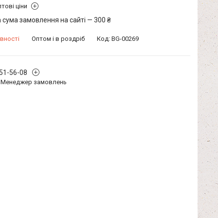
тові ціни
 сума замовлення на сайті — 300 ₴
вності
Оптом і в роздріб
Код:
BG-00269
351-56-08
Менеджер замовлень