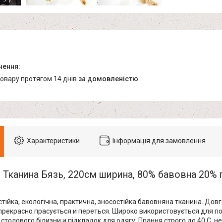
товару протягом 14 днів
за домовленістю
Характеристики
Інформація для замовлення
Тканина Бязь, 220см ширина, 80% бавовна 20% 
тійка, екологічна, практична, зносостійка бавовняна тканина. Дов
, прекрасно прасується и переться. Широко використовується для п
 столового білизни и підкладок для одягу. Прання строго до 40 С. н