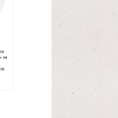
ра
» на
ків