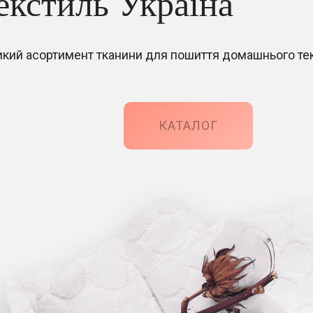
екстиль Україна
икий асортимент тканини для пошиття домашнього т
КАТАЛОГ