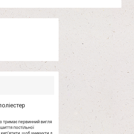
поліестер
го тримає первинний вигля
ошиття постільної
е кип'ятити, щоб уникнути д