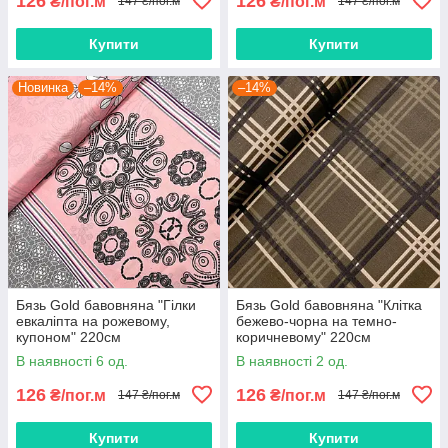
126
126
₴/пог.м
₴/пог.м
147 ₴/пог.м
147 ₴/пог.м
Купити
Купити
Новинка
–14%
–14%
Бязь Gold бавовняна "Гілки
Бязь Gold бавовняна "Клітка
евкаліпта на рожевому,
бежево-чорна на темно-
купоном" 220см
коричневому" 220см
В наявності 6 од.
В наявності 2 од.
126
126
₴/пог.м
₴/пог.м
147 ₴/пог.м
147 ₴/пог.м
Купити
Купити