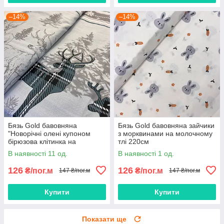
–14%
–14%
Бязь Gold бавовняна
Бязь Gold бавовняна зайчики
"Новорічні олені купоном
з морквинами на молочному
бірюзова клітинка на
тлі 220см
блакитному" 220см
В наявності 11 од.
В наявності 1 од.
126
126
₴/пог.м
₴/пог.м
147 ₴/пог.м
147 ₴/пог.м
Купити
Купити
Показати ще