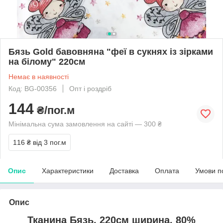
Бязь Gold бавовняна "феї в сукнях із зірками
на білому" 220см
Немає в наявності
Код: BG-00356
Опт і роздріб
144
₴/пог.м
Мінімальна сума замовлення на сайті — 300 ₴
116 ₴
від 3 пог.м
Опис
Характеристики
Доставка
Оплата
Умови п
Опис
Тканина Бязь, 220см ширина, 80%