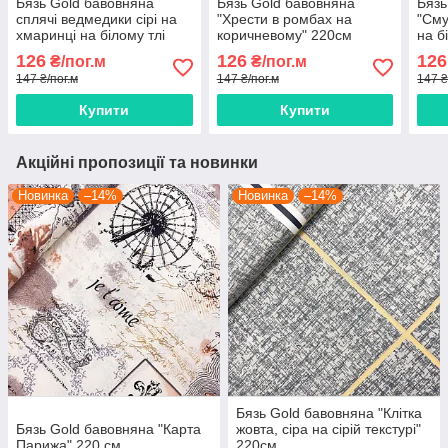
Бязь Gold бавовняна
Бязь Gold бавовняна
Бязь
сплячі ведмедики сірі на
"Хрести в ромбах на
"Сму
хмаринці на білому тлі
коричневому" 220см
на б
220см
126
126
126
₴/пог.м
₴/пог.м
147 ₴/пог.м
147 ₴/пог.м
147 ₴
Купити
Купити
Акційні пропозиції та новинки
Новинка
–14%
Новинка
–14%
Бязь Gold бавовняна "Клітка
Бязь Gold бавовняна "Карта
жовта, сіра на сірій текстурі"
Парижа" 220 см
220см