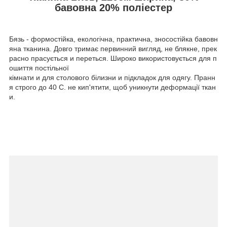
бавовна 20% поліестер
Бязь - формостійка, екологічна, практична, зносостійка бавовн
яна тканина. Довго тримає первинний вигляд, не блякне, прек
расно прасується и переться. Широко використовується для п
ошиття постільної
кімнати и для столового білизни и підкладок для одягу. Пранн
я строго до 40 С. не кип'ятити, щоб уникнути деформації ткан
и.