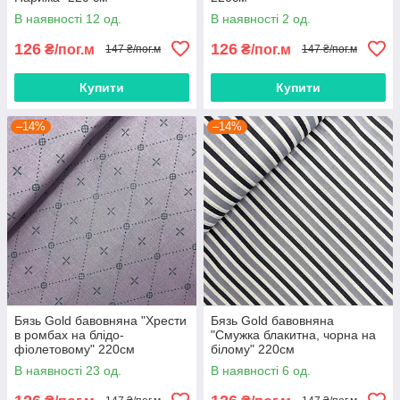
В наявності 12 од.
В наявності 2 од.
126
126
₴/пог.м
₴/пог.м
147 ₴/пог.м
147 ₴/пог.м
Купити
Купити
–14%
–14%
Бязь Gold бавовняна "Хрести
Бязь Gold бавовняна
в ромбах на блідо-
"Смужка блакитна, чорна на
фіолетовому" 220см
білому" 220см
В наявності 23 од.
В наявності 6 од.