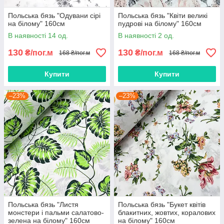
Польська бязь "Одувани сірі
Польська бязь "Квіти великі
на білому" 160см
пудрові на білому" 160см
В наявності 14 од.
В наявності 2 од.
130
130
₴/пог.м
₴/пог.м
168 ₴/пог.м
168 ₴/пог.м
Купити
Купити
–23%
–23%
Польська бязь "Листя
Польська бязь "Букет квітів
монстери і пальми салатово-
блакитних, жовтих, коралових
зелена на білому" 160см
на білому" 160см