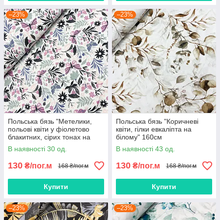
–23%
–23%
Польська бязь "Метелики,
Польська бязь "Коричневі
польові квіти у фіолетово
квіти, гілки евкаліпта на
блакитних, сірих тонах на
білому" 160см
білому" 160см
В наявності 30 од.
В наявності 43 од.
130
130
₴/пог.м
₴/пог.м
168 ₴/пог.м
168 ₴/пог.м
Купити
Купити
–23%
–23%