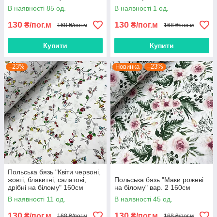
В наявності 85 од.
В наявності 1 од.
130
130
₴/пог.м
₴/пог.м
168 ₴/пог.м
168 ₴/пог.м
Купити
Купити
–23%
Новинка
–23%
Польська бязь "Квіти червоні,
жовті, блакитні, салатові,
Польська бязь "Маки рожеві
дрібні на білому" 160см
на білому" вар. 2 160см
В наявності 11 од.
В наявності 45 од.
130
130
₴/пог.м
₴/пог.м
168 ₴/пог.м
168 ₴/пог.м