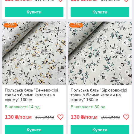
Купити
Купити
–23%
–23%
Польська бязь "Бежево-сірі
Польська бязь "Бірюзово-сірі
трави з білими квітами на
трави з білими квітами на
сірому" 160см
сірому" 160см
В наявності 14 од.
В наявності 30 од.
130
130
₴/пог.м
₴/пог.м
168 ₴/пог.м
168 ₴/пог.м
Купити
Купити