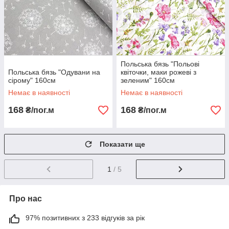
Польська бязь "Польові
Польська бязь "Одувани на
квіточки, маки рожеві з
сірому" 160см
зеленим" 160см
Немає в наявності
Немає в наявності
168
168
₴/пог.м
₴/пог.м
Показати ще
1
/ 5
Про нас
97% позитивних з 233 відгуків за рік