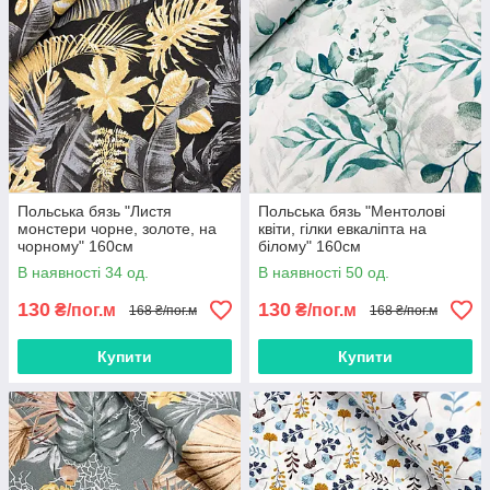
Польська бязь "Листя
Польська бязь "Ментолові
монстери чорне, золоте, на
квіти, гілки евкаліпта на
чорному" 160см
білому" 160см
В наявності 34 од.
В наявності 50 од.
130
130
₴/пог.м
₴/пог.м
168 ₴/пог.м
168 ₴/пог.м
Купити
Купити