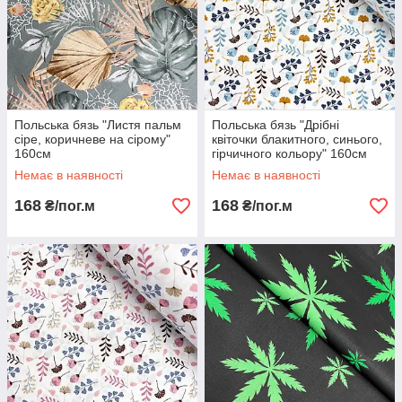
Польська бязь "Листя пальм
Польська бязь "Дрібні
сіре, коричневе на сірому"
квіточки блакитного, синього,
160см
гірчичного кольору" 160см
Немає в наявності
Немає в наявності
168
168
₴/пог.м
₴/пог.м