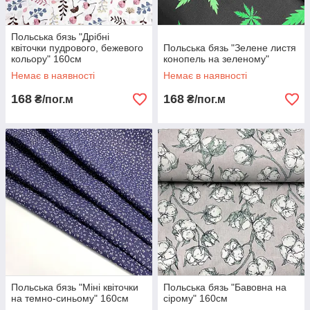
Польська бязь "Дрібні
квіточки пудрового, бежевого
Польська бязь "Зелене листя
кольору" 160см
конопель на зеленому"
Немає в наявності
Немає в наявності
168
168
₴/пог.м
₴/пог.м
Польська бязь "Міні квіточки
Польська бязь "Бавовна на
на темно-синьому" 160см
сірому" 160см