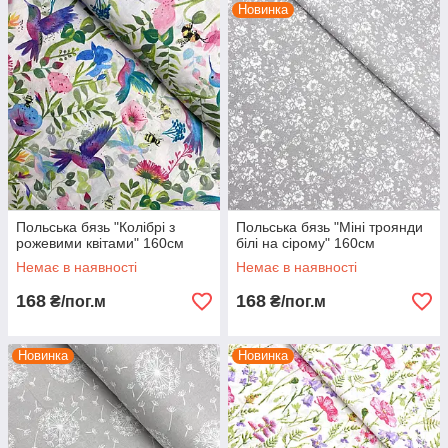
Новинка
Польська бязь "Колібрі з
Польська бязь "Міні троянди
рожевими квітами" 160см
білі на сірому" 160см
Немає в наявності
Немає в наявності
168
168
₴/пог.м
₴/пог.м
Новинка
Новинка