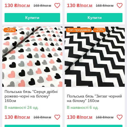
130
130
₴/пог.м
₴/пог.м
168 ₴/пог.м
168 ₴/пог.м
Купити
Купити
–23%
Топ продажів
–23%
Польська бязь "Серця дрібні
рожево-чорні на білому"
Польська бязь "Зигзаг чорний
160см
на білому" 160см
В наявності 24 од.
В наявності 6 од.
130
130
₴/пог.м
₴/пог.м
168 ₴/пог.м
168 ₴/пог.м