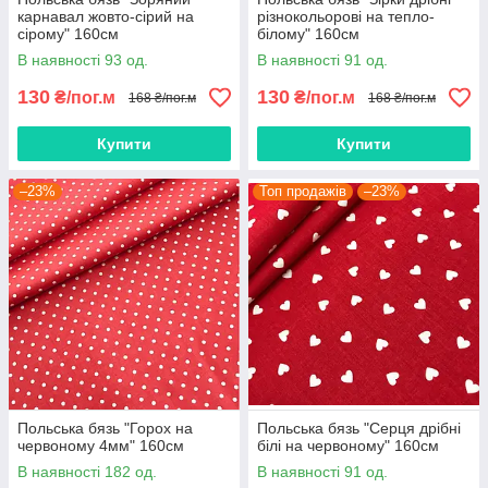
карнавал жовто-сірий на
різнокольорові на тепло-
сірому" 160см
білому" 160см
В наявності 93 од.
В наявності 91 од.
130
130
₴/пог.м
₴/пог.м
168 ₴/пог.м
168 ₴/пог.м
Купити
Купити
–23%
Топ продажів
–23%
Польська бязь "Горох на
Польська бязь "Серця дрібні
червоному 4мм" 160см
білі на червоному" 160см
В наявності 182 од.
В наявності 91 од.