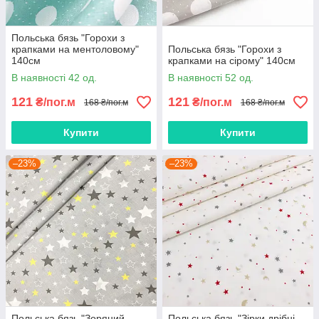
Польська бязь "Горохи з
крапками на ментоловому"
Польська бязь "Горохи з
140см
крапками на сірому" 140см
В наявності 42 од.
В наявності 52 од.
121
121
₴/пог.м
₴/пог.м
168 ₴/пог.м
168 ₴/пог.м
Купити
Купити
–23%
–23%
Польська бязь "Зоряний
Польська бязь "Зірки дрібні