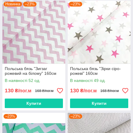
Новинка
–23%
–23%
Польська бязь "Зигзаг
Польська бязь "Зірки сіро-
рожевий на білому" 160см
рожеві" 160см
В наявності 52 од.
В наявності 49 од.
130
130
₴/пог.м
₴/пог.м
168 ₴/пог.м
168 ₴/пог.м
Купити
Купити
–23%
–23%