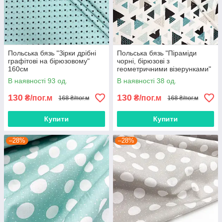
Польська бязь "Зірки дрібні
Польська бязь "Піраміди
графітові на бірюзовому"
чорні, бірюзові з
160см
геометричними візерунками"
160см
В наявності 93 од.
В наявності 38 од.
130
130
₴/пог.м
₴/пог.м
168 ₴/пог.м
168 ₴/пог.м
Купити
Купити
–28%
–28%