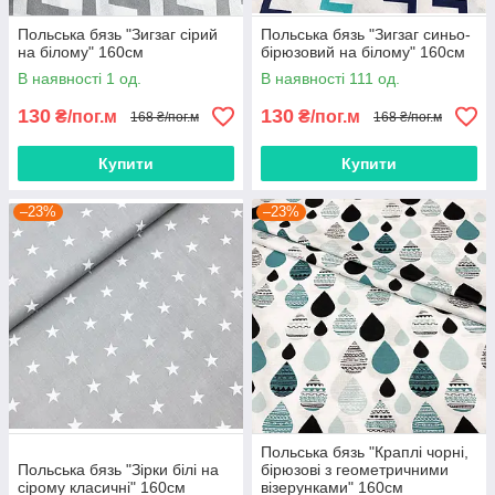
Польська бязь "Зигзаг сірий
Польська бязь "Зигзаг синьо-
на білому" 160см
бірюзовий на білому" 160см
В наявності 1 од.
В наявності 111 од.
130
130
₴/пог.м
₴/пог.м
168 ₴/пог.м
168 ₴/пог.м
Купити
Купити
–23%
–23%
Польська бязь "Краплі чорні,
Польська бязь "Зірки білі на
бірюзові з геометричними
сірому класичні" 160см
візерунками" 160см