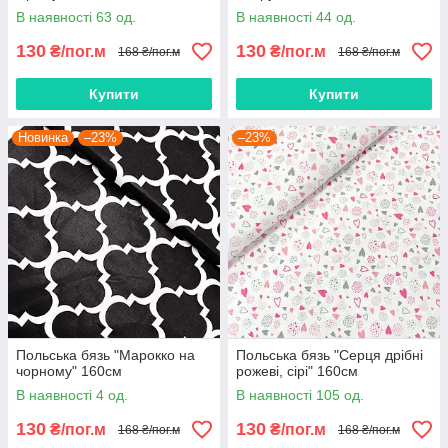
В наявності 63 од.
В наявності 44 од.
130
130
₴/пог.м
₴/пог.м
168 ₴/пог.м
168 ₴/пог.м
Купити
Купити
Новинка
–23%
–23%
Польська бязь "Марокко на
Польська бязь "Серця дрібні
чорному" 160см
рожеві, сірі" 160см
В наявності 4 од.
В наявності 105 од.
130
130
₴/пог.м
₴/пог.м
168 ₴/пог.м
168 ₴/пог.м