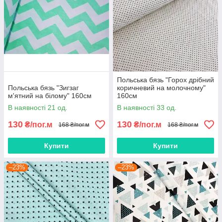
Польська бязь "Горох дрібний
Польська бязь "Зигзаг
коричневий на молочному"
м'ятний на білому" 160см
160см
В наявності 21 од.
В наявності 33 од.
130
130
₴/пог.м
₴/пог.м
168 ₴/пог.м
168 ₴/пог.м
Купити
Купити
–23%
–23%