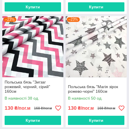
Купити
Купити
–23%
–23%
Польська бязь "Зигзаг
рожевий, чорний, сірий"
Польська бязь "Магія зірок
160см
рожево-чорні" 160см
В наявності 38 од.
В наявності 50 од.
130
130
₴/пог.м
₴/пог.м
168 ₴/пог.м
168 ₴/пог.м
Купити
Купити