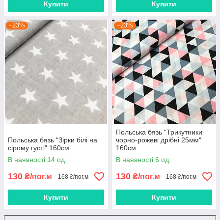
Купити
Купити
–23%
–23%
Польська бязь "Трикутники
Польська бязь "Зірки білі на
чорно-рожеві дрібні 25мм"
сірому густі" 160см
160см
В наявності 14 од.
В наявності 6 од.
130
130
₴/пог.м
₴/пог.м
168 ₴/пог.м
168 ₴/пог.м
Купити
Купити