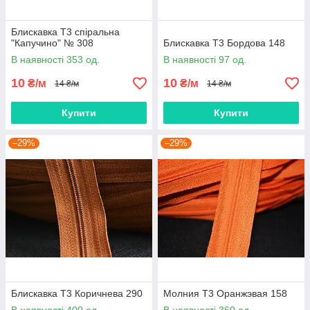
Блискавка Т3 спіральна
"Капучино" № 308
Блискавка Т3 Бордова 148
В наявності 353 од.
В наявності 97 од.
10
10
₴/м
₴/м
14 ₴/м
14 ₴/м
Купити
Купити
–29%
–29%
Блискавка Т3 Коричнева 290
Молния Т3 Оранжэвая 158