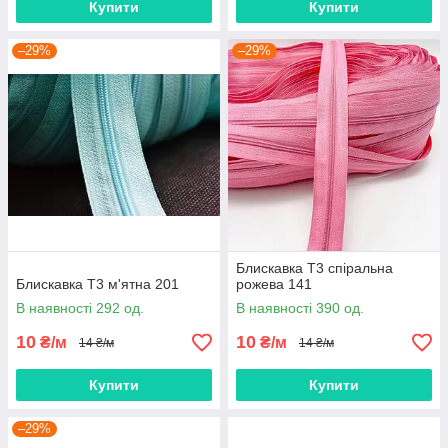
Купити
Купити
–29%
–29%
Блискавка Т3 спіральна
Блискавка Т3 м'ятна 201
рожева 141
В наявності 292 од.
В наявності 390 од.
10
10
₴/м
₴/м
14 ₴/м
14 ₴/м
Купити
Купити
–29%