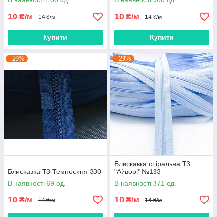
В наявності 400 од.
В наявності 360 од.
10
10
₴/м
₴/м
14 ₴/м
14 ₴/м
Купити
Купити
–29%
–29%
Блискавка спіральна Т3
Блискавка Т3 Темносиня 330
"Айворі" №183
В наявності 69 од.
В наявності 371 од.
10
10
₴/м
₴/м
14 ₴/м
14 ₴/м