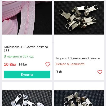
Блискавка Т3 Світло-рожева
133
В наявності 357 од.
Бігунок Т3 металевий нікель
10
Немає в наявності
₴/м
14 ₴/м
3
₴
Купити