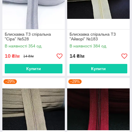
Блискавка Т3 спіральна
Блискавка спіральна Т3
"Сіра" №528
"Айворі" №183
В наявності 354 од.
В наявності 384 од.
10
14
₴/м
₴/м
14 ₴/м
Купити
Купити
–29%
–29%