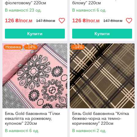
фіолетовому" 220см
білому" 220см
В наявності 23 од.
В наявності 6 од.
126
126
₴/пог.м
₴/пог.м
147 ₴/пог.м
147 ₴/пог.м
Купити
Купити
Новинка
–14%
–14%
Бязь Gold бавовняна "Гілки
Бязь Gold бавовняна "Клітка
евкаліпта на рожевому,
бежево-чорна на темно-
купоном" 220см
коричневому" 220см
В наявності 6 од.
В наявності 2 од.