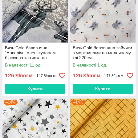
Бязь Gold бавовняна
Бязь Gold бавовняна зайчики
"Новорічні олені купоном
з морквинами на молочному
бірюзова клітинка на
тлі 220см
блакитному" 220см
В наявності 11 од.
В наявності 1 од.
126
126
₴/пог.м
₴/пог.м
147 ₴/пог.м
147 ₴/пог.м
Купити
Купити
–14%
–14%