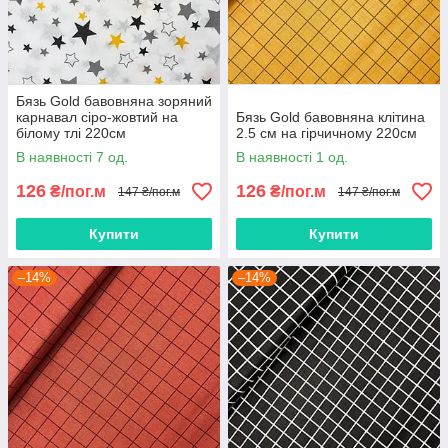
Бязь Gold бавовняна зоряний
карнавал сіро-жовтий на
Бязь Gold бавовняна клітина
білому тлі 220см
2.5 см на гірчичному 220см
В наявності 7 од.
В наявності 1 од.
126
126
₴/пог.м
₴/пог.м
147 ₴/пог.м
147 ₴/пог.м
Купити
Купити
–14%
–14%