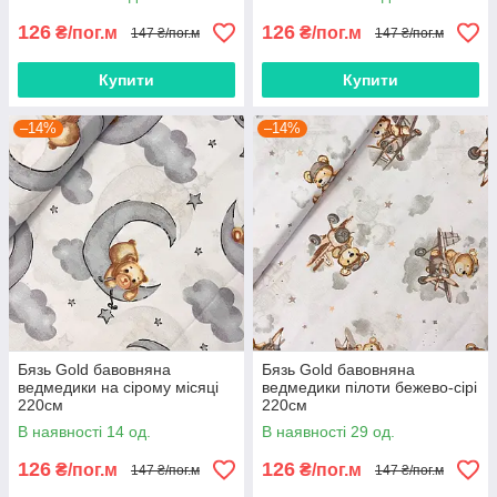
126
126
₴/пог.м
₴/пог.м
147 ₴/пог.м
147 ₴/пог.м
Купити
Купити
–14%
–14%
Бязь Gold бавовняна
Бязь Gold бавовняна
ведмедики на сірому місяці
ведмедики пілоти бежево-сірі
220см
220см
В наявності 14 од.
В наявності 29 од.
126
126
₴/пог.м
₴/пог.м
147 ₴/пог.м
147 ₴/пог.м