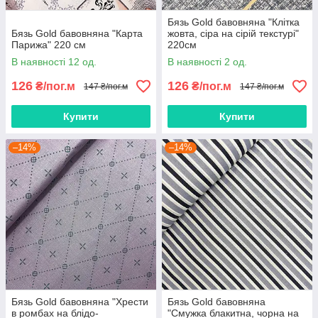
Бязь Gold бавовняна "Клітка
Бязь Gold бавовняна "Карта
жовта, сіра на сірій текстурі"
Парижа" 220 см
220см
В наявності 12 од.
В наявності 2 од.
126
126
₴/пог.м
₴/пог.м
147 ₴/пог.м
147 ₴/пог.м
Купити
Купити
–14%
–14%
Бязь Gold бавовняна "Хрести
Бязь Gold бавовняна
в ромбах на блідо-
"Смужка блакитна, чорна на