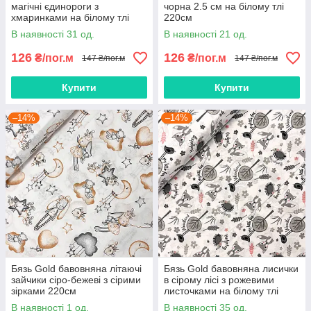
магічні єдинороги з
чорна 2.5 см на білому тлі
хмаринками на білому тлі
220см
220см
В наявності 31 од.
В наявності 21 од.
126
126
₴/пог.м
₴/пог.м
147 ₴/пог.м
147 ₴/пог.м
Купити
Купити
–14%
–14%
Бязь Gold бавовняна літаючі
Бязь Gold бавовняна лисички
зайчики сіро-бежеві з сірими
в сірому лісі з рожевими
зірками 220см
листочками на білому тлі
220см
В наявності 1 од.
В наявності 35 од.