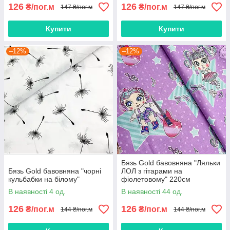
126
126
₴/пог.м
₴/пог.м
147 ₴/пог.м
147 ₴/пог.м
Купити
Купити
–12%
–12%
Бязь Gold бавовняна "Ляльки
Бязь Gold бавовняна "чорні
ЛОЛ з гітарами на
кульбабки на білому"
фіолетовому" 220см
В наявності 4 од.
В наявності 44 од.
126
126
₴/пог.м
₴/пог.м
144 ₴/пог.м
144 ₴/пог.м