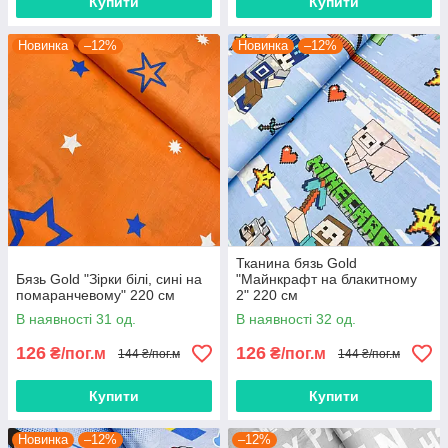
Купити
Купити
Новинка
–12%
Новинка
–12%
Тканина бязь Gold
Бязь Gold "Зірки білі, сині на
"Майнкрафт на блакитному
помаранчевому" 220 см
2" 220 см
В наявності 31 од.
В наявності 32 од.
126
126
₴/пог.м
₴/пог.м
144 ₴/пог.м
144 ₴/пог.м
Купити
Купити
Новинка
–12%
–12%