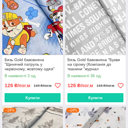
Бязь Gold бавовняна
Бязь Gold бавовняна "Букви
"Щенячий патруль у
на сірому (Компанія до
червоному, жовтому одязі"
тканини "журнал
NewYorkTimes")" 220см
В наявності 3 од.
В наявності 36 од.
126
126
₴/пог.м
₴/пог.м
144 ₴/пог.м
144 ₴/пог.м
Купити
Купити
–14%
–14%