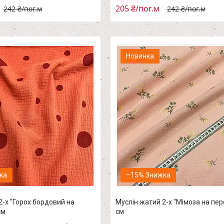
205 ₴/пог.м
242 ₴/пог.м
242 ₴/пог.м
Новинка
–15%
2-х "Горох бордовий на
Муслін жатий 2-х "Мімоза на пер
см
см