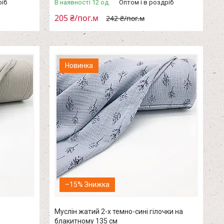
ріб
В наявності 12 од.
Оптом і в роздріб
205 ₴/пог.м
242 ₴/пог.м
Новинка
–15%
Муслін жатий 2-х темно-сині гілочки на
блакитному 135 см