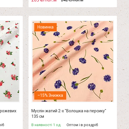
Новинка
–15%
х рожевих
Муслін жатий 2-х "Волошка на персику"
135 см
ріб
В наявності 1 од.
Оптом і в роздріб