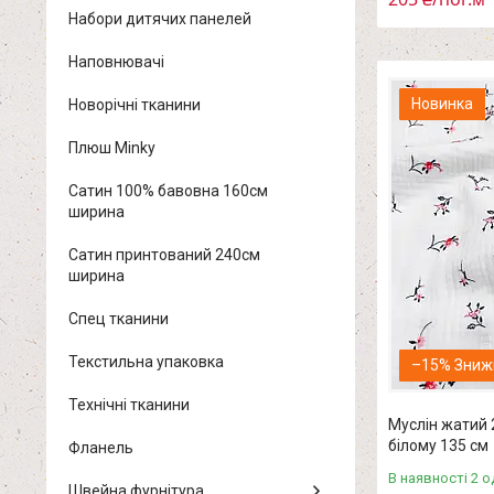
Набори дитячих панелей
Наповнювачі
Новинка
Новорічні тканини
Плюш Minky
Сатин 100% бавовна 160см
ширина
Сатин принтований 240см
ширина
Спец тканини
Текстильна упаковка
–15%
Технічні тканини
Муслін жатий 2
білому 135 см
Фланель
В наявності 2 о
Швейна фурнітура