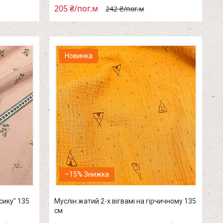
205 ₴/пог.м
242 ₴/пог.м
Новинка
–15%
сику" 135
Муслін жатий 2-х вігвамі на гірчичному 135
см