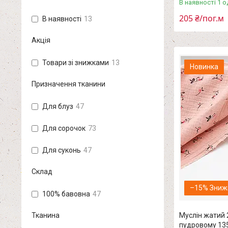
В наявності 1 о
205 ₴/пог.м
В наявності
13
Акція
Товари зі знижками
13
Новинка
Призначення тканини
Для блуз
47
Для сорочок
73
Для суконь
47
Склад
–15%
100% бавовна
47
Муслін жатий 2
Тканина
пудровому 13