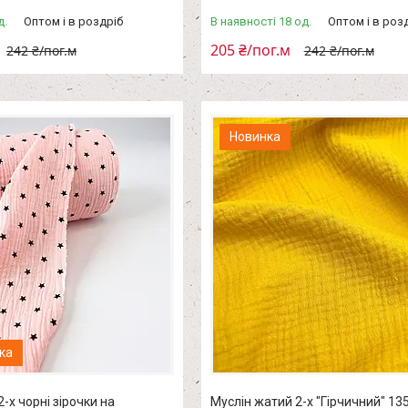
д.
Оптом і в роздріб
В наявності 18 од.
Оптом і в роз
205 ₴/пог.м
242 ₴/пог.м
242 ₴/пог.м
Новинка
-х чорні зірочки на
Муслін жатий 2-х "Гірчичний" 13