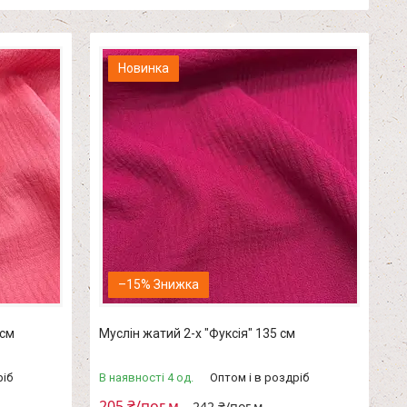
Новинка
–15%
 см
Муслін жатий 2-х "Фуксія" 135 см
ріб
В наявності 4 од.
Оптом і в роздріб
205 ₴/пог.м
242 ₴/пог.м