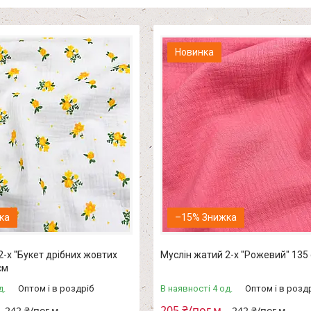
Новинка
–15%
2-х "Букет дрібних жовтих
Муслін жатий 2-х "Рожевий" 135
см
д.
Оптом і в роздріб
В наявності 4 од.
Оптом і в розд
205 ₴/пог.м
242 ₴/пог.м
242 ₴/пог.м