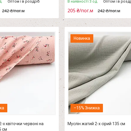
д.
Оптом і в роздріб
В наявності 3 од.
Оптом і в розд
205 ₴/пог.м
242 ₴/пог.м
242 ₴/пог.м
Новинка
–15%
-х квіточки червоні на
Муслін жатий 2-х сірий 135 см
5 см