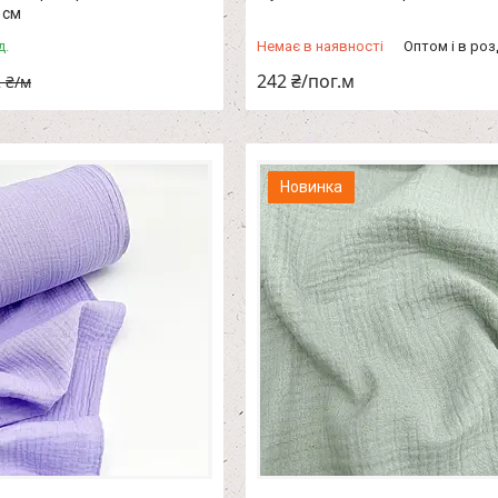
 см
д.
Немає в наявності
Оптом і в роз
242 ₴/пог.м
 ₴/м
Новинка