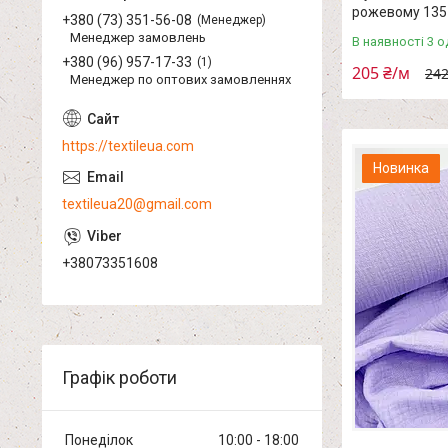
рожевому 135
+380 (73) 351-56-08
Менеджер
Менеджер замовлень
В наявності 3 о
+380 (96) 957-17-33
1
205 ₴/м
242
Менеджер по оптових замовленнях
https://textileua.com
Новинка
textileua20@gmail.com
+38073351608
Графік роботи
Понеділок
10:00
18:00