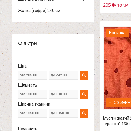
205 ₴/пог.м
Жатка (гофре) 240 см
Новинка
Фільтри
Ціна
Щільність
–15%
Ширина тканини
Муслін жатий 
теракоті" 135 
Наявність