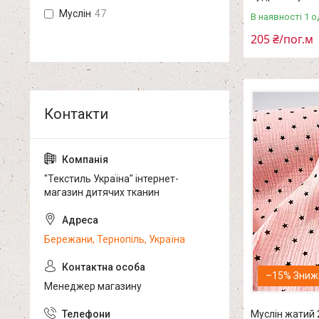
Муслін
47
В наявності 1 о
205 ₴/пог.м
"Текстиль Україна" інтернет-
магазин дитячих тканин
Бережани, Тернопіль, Україна
–15%
Менеджер магазину
Муслін жатий 2