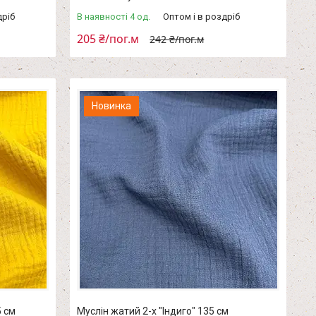
дріб
В наявності 4 од.
Оптом і в роздріб
205 ₴/пог.м
242 ₴/пог.м
Новинка
5 см
Муслін жатий 2-х "Індиго" 135 см