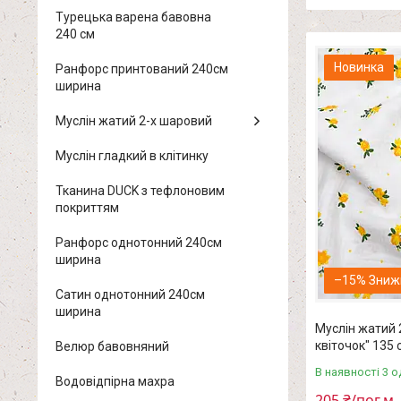
Турецька варена бавовна
240 см
Новинка
Ранфорс принтований 240см
ширина
Муслін жатий 2-х шаровий
Муслін гладкий в клітинку
Тканина DUCK з тефлоновим
покриттям
Ранфорс однотонний 240см
ширина
–15%
Сатин однотонний 240см
ширина
Муслін жатий 
квіточок" 135 
Велюр бавовняний
В наявності 3 о
Водовідпірна махра
205 ₴/пог.м