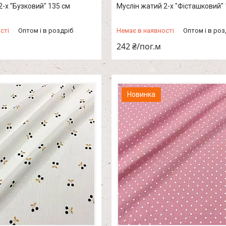
2-х "Бузковий" 135 см
Муслін жатий 2-х "Фісташковий" 
сті
Оптом і в роздріб
Немає в наявності
Оптом і в роз
242 ₴/пог.м
Новинка