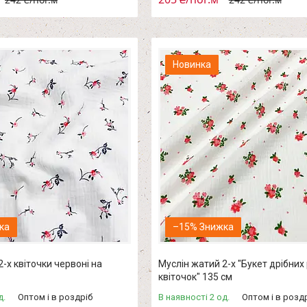
Новинка
–15%
-х квіточки червоні на
Муслін жатий 2-х "Букет дрібни
квіточок" 135 см
д.
Оптом і в роздріб
В наявності 2 од.
Оптом і в розд