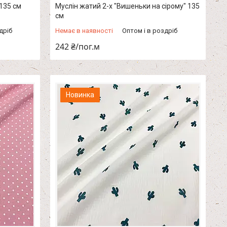
135 см
Муслін жатий 2-х "Вишеньки на сірому" 135
см
дріб
Немає в наявності
Оптом і в роздріб
242 ₴/пог.м
Новинка